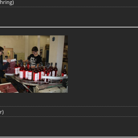
öhring)
r)