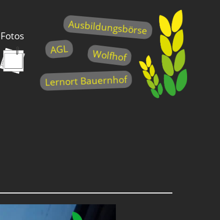
Ausbildungsbörse
Fotos
AGL
Wolfhof
Lernort Bauernhof